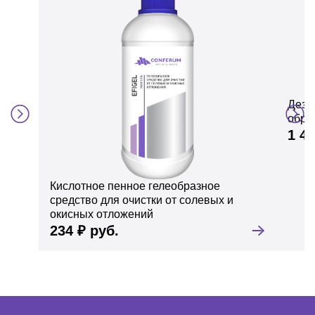
Дези
обра
1 40
Кислотное пенное гелеобразное
средство для очистки от солевых и
окисных отложений
234 ₽ руб.