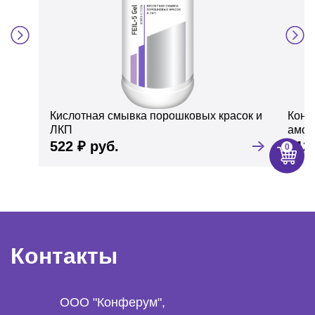
Кислотная смывка порошковых красок и
Конц
ЛКП
амор
522 ₽ руб.
312
Контакты
ООО "Конферум",